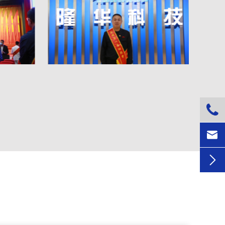


