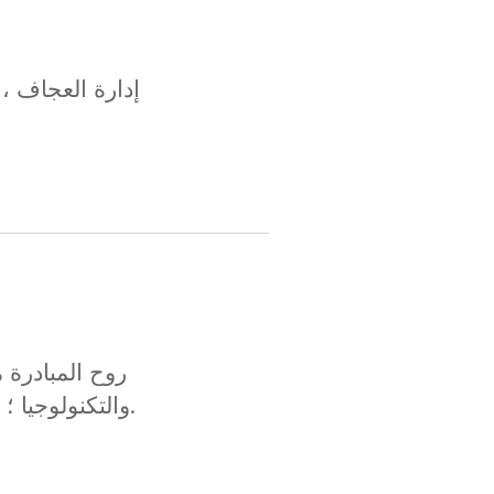
إدارة العجاف ، و
روح المبادرة م
والتكنولوجيا ؛ الإدارة تجسدالفوائد ؛ المصداقية هي الحياة.