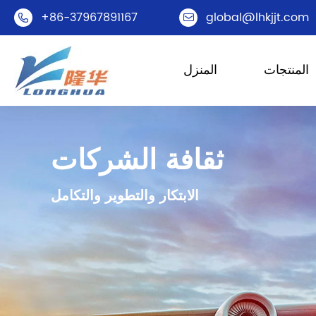
+86-37967891167
global@lhkjjt.com


المنتجات
المنزل
ثقافة الشركات
الابتكار والتطوير والتكامل