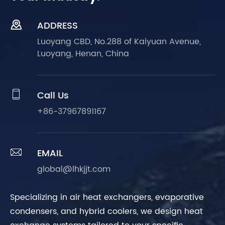

ADDRESS
Luoyang CBD, No.288 of Kaiyuan Avenue,
Luoyang, Henan, China

Call Us
+86-37967891167

EMAIL
global@lhkjjt.com
Specializing in air heat exchangers, evaporative
condensers, and hybrid coolers, we design heat