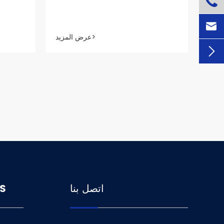


عرض المزيد>

اتصل بنا
S