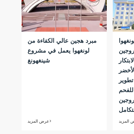
نغهوا
مبرد هجين عالي الكفاءة من
روجين
لونغهوا يعمل في مشروع
ابتكار
شينغهونغ
لأخضر
 تطوير
 للفحم
روجين
تكامل
عرض المزيد>