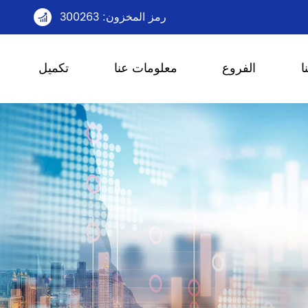
رمز المخزون: 300263

ا
الفروع
معلومات عنا
تكميل