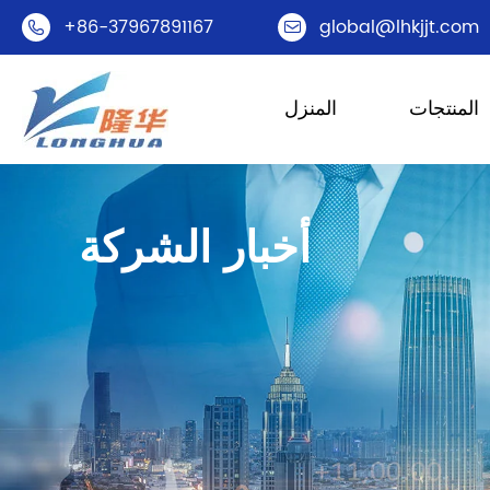
+86-37967891167
global@lhkjjt.com


المنتجات
المنزل
أخبار الشركة