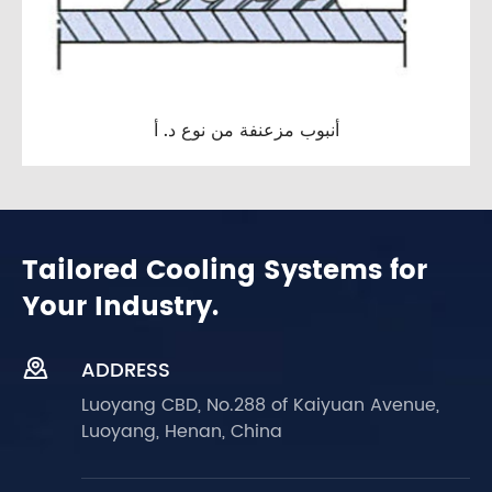
أنبوب مزعنفة من نوع د. أ
Tailored Cooling Systems for
Your Industry.

ADDRESS
Luoyang CBD, No.288 of Kaiyuan Avenue,
Luoyang, Henan, China