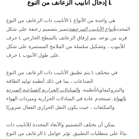
إدخال أنابيب الزعانف من النوع L
الأنابيب ذات الزعانف من النوع L هي واحدة من الأنواع
المحددة
أنواع الأنابيب المزعنفة
تتميز بتصميم زعنفة على شكل
حرف L فريد من نوعه. يتم إرفاق الزعانف بالسطح الخارجي
للأنبوب ، وتشكيل سلسلة من الملامح المستمرة على شكل
حرف L على طول الأنبوب.
يتم تطبيق الأنابيب ذات الزعانف من النوع L في مختلف
الصناعات ، بما في ذلك أنظمة توليد الطاقة
والبتروكيماويات
أنظمة
، و
المبادلات الحرارية الصناعية المبردة
بالهواء
. تستخدم عادة في المبادلات الحرارية ومبردات الهواء
والمكثفات ، حيث يكون النقل الحراري الفعال ضروريًا.
يمكن أن يختلف التصميم والأبعاد المحددة للأنابيب ذات
الزعانف من النوع L بناءً على متطلبات التطبيق. تؤثر عوامل