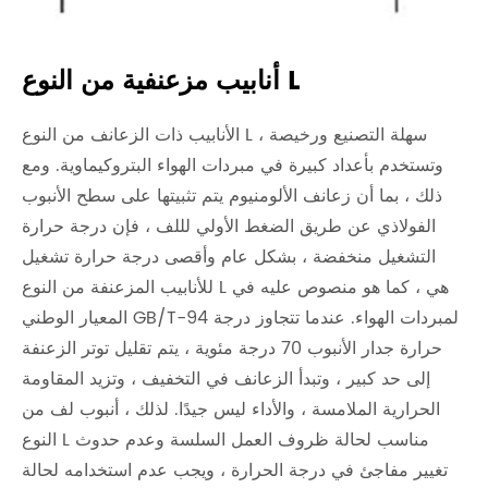
أنابيب مزعنفية من النوع L
الأنابيب ذات الزعانف من النوع L سهلة التصنيع ورخيصة ،
وتستخدم بأعداد كبيرة في مبردات الهواء البتروكيماوية. ومع
ذلك ، بما أن زعانف الألومنيوم يتم تثبيتها على سطح الأنبوب
الفولاذي عن طريق الضغط الأولي لللف ، فإن درجة حرارة
التشغيل منخفضة ، بشكل عام وأقصى درجة حرارة تشغيل
للأنابيب المزعنفة من النوع L هي ، كما هو منصوص عليه في
المعيار الوطني GB/T-94 لمبردات الهواء. عندما تتجاوز درجة
حرارة جدار الأنبوب 70 درجة مئوية ، يتم تقليل توتر الزعنفة
إلى حد كبير ، وتبدأ الزعانف في التخفيف ، وتزيد المقاومة
الحرارية الملامسة ، والأداء ليس جيدًا. لذلك ، أنبوب لف من
النوع L مناسب لحالة ظروف العمل السلسة وعدم حدوث
تغيير مفاجئ في درجة الحرارة ، ويجب عدم استخدامه لحالة