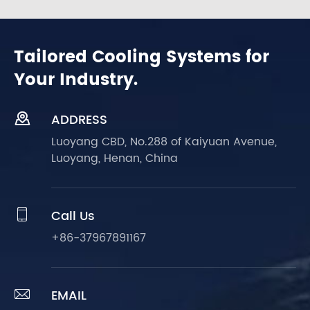
Tailored Cooling Systems for
Your Industry.

ADDRESS
Luoyang CBD, No.288 of Kaiyuan Avenue,
Luoyang, Henan, China

Call Us
+86-37967891167

EMAIL